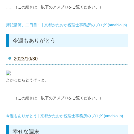
契約プランについて
……（この続きは、以下のアメブロをご覧ください。）
ブログ
簿記講師、二日目！ | 京都かたおか税理士事務所のブログ (ameblo.jp)
バックナンバー
今週もありがとう
やさしい会計・税務・マーケティング入門
関与先向け融資商品ご紹介
2023/10/30
所得税の改正
リンク
よかったらどうぞ～と。
ＴＫＣリンク集
……（この続きは、以下のアメブロをご覧ください。）
お問合わせ
今週もありがとう | 京都かたおか税理士事務所のブログ (ameblo.jp)
幸せな週末