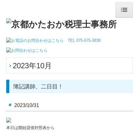
トップページ
当事務所について
事務所紹介
2023年10月
ご挨拶
経営ビジョン・経営理念
簿記講師、二日目！
事務所概要
2023/10/31
アクセスマップ
業務案内
本日は開始貸借対照表から
観光業界の皆さまへ