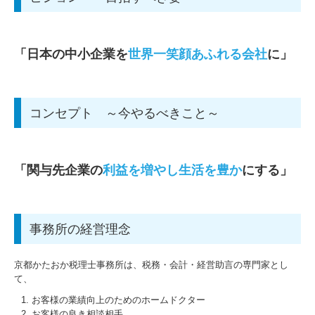
契約プランについて
ブログ
「日本の中小企業を
世界一笑顔
あふれる会社
に
」
バックナンバー
やさしい会計・税務・マーケティング入門
コンセプト ～今やるべきこと～
関与先向け融資商品ご紹介
所得税の改正
「関与先企業の
利益
を増やし
生活を豊か
にする
」
リンク
ＴＫＣリンク集
事務所の経営理念
お問合わせ
京都かたおか税理士事務所は、税務・会計・経営助言の専門家とし
て、
お客様の業績向上のためのホームドクター
お客様の良き相談相手