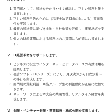
専門家として、税法を分かりやすく解説し、正しい税務対策を
提案します。
正しい税務申告のために（税理士法第33条の2による）書面添
付を実践します。
最新の税法等に基づき土地・自社株等を評価し、事業承継を支
援します。
個人の財産運用における税務上のご質問にも的確にお答えしま
す。
Ⅴ IT経営革命をサポートします。
ビジネスに役立つインターネットとデータベースの有効活用を
提案します。
会計ソフト（FXシリーズ）により、月次決算から日次決算へ
の移行を実現します。
部門別の貢献利益、商品グループ別の利益動向が正確に把握で
きます。
ネットワークによる本支店の業績管理、リアルタイム経営を実
現します。
Ⅵ 創業・ベンチャー起業・事業転換・株式公開を支援します。