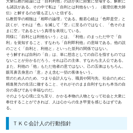
大乗仏教の経論には「自利利他」の語が実に頻繁に登場する。解釈に
も諸説がある。その中で私は「自利とは利他をいう」（最澄伝教大師
伝）と解するのが最も正しいと信ずる。
仏教哲学の精髄は「相即の論理」である。般若心経は「色即是空」と
説くが、それは「色」を滅して「空」に至るのではなく、「色そのま
まに空」であるという真理を表現している。
同様に「自利とは利他をいう」とは、「利他」のまっただ中で「自
利」を覚知すること、すなわち「自利即利他」の意味である。他の説
のごとく「自利と、利他と」といった並列の関係ではない。
そう解すれば自利の「自」は、単に想念としての自己を指すものでは
ないことが分かるだろう。それは己の主体、すなわち主人公である。
また、利他の「他」もただ他者の意ではない。己の五体はもちろん、
眼耳鼻舌身意の「意」さえ含む一切の客体をいう。
世のため人のため、つまり会計人なら、職員や関与先、社会のために
精進努力の生活に徹すること、それがそのまま自利すなわち本当の自
分の喜びであり幸福なのだ。
そのような心境に立ち至り、かかる本物の人物となって社会と大衆に
奉仕することができれば、人は心からの生き甲斐を感じるはずであ
る。
ＴＫＣ会計人の行動指針