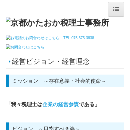
トップページ
当事務所について
事務所紹介
経営ビジョン・経営理念
ご挨拶
経営ビジョン・経営理念
ミッション ～存在意義・社会的使命～
事務所概要
アクセスマップ
「
我々税理士は
企業の経営参謀
である」
業務案内
観光業界の皆さまへ
ビジョン ～目指すべき姿～