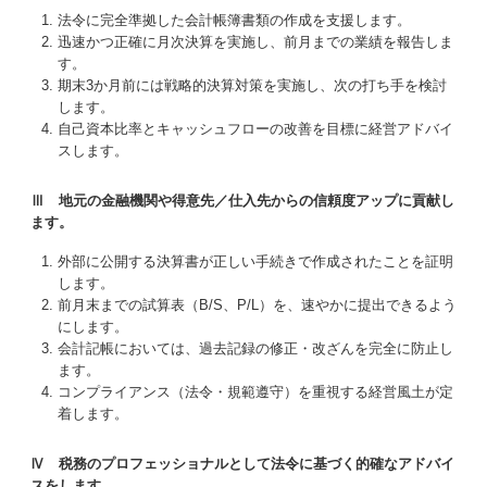
法令に完全準拠した会計帳簿書類の作成を支援します。
迅速かつ正確に月次決算を実施し、前月までの業績を報告しま
す。
期末3か月前には戦略的決算対策を実施し、次の打ち手を検討
します。
自己資本比率とキャッシュフローの改善を目標に経営アドバイ
スします。
Ⅲ 地元の金融機関や得意先／仕入先からの信頼度アップに貢献し
ます。
外部に公開する決算書が正しい手続きで作成されたことを証明
します。
前月末までの試算表（B/S、P/L）を、速やかに提出できるよう
にします。
会計記帳においては、過去記録の修正・改ざんを完全に防止し
ます。
コンプライアンス（法令・規範遵守）を重視する経営風土が定
着します。
Ⅳ 税務のプロフェッショナルとして法令に基づく的確なアドバイ
スをします。