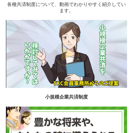
各種共済制度について、動画でわかりやすく紹介してい
契約プランについて
ます。
ブログ
バックナンバー
やさしい会計・税務・マーケティング入門
関与先向け融資商品ご紹介
所得税の改正
リンク
ＴＫＣリンク集
小規模企業共済制度
お問合わせ