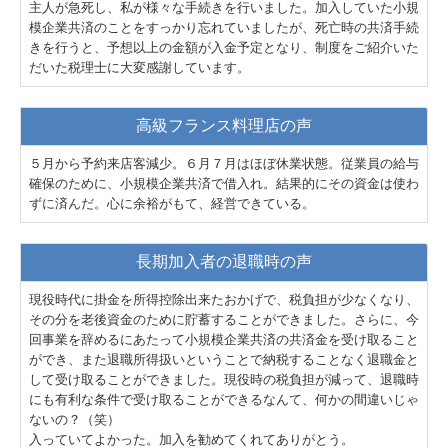
主人が急死し、私が様々な手続きを行いました。加入していた小規
模企業共済のことをすっかり忘れていましたが、死亡時の共済手続
きを行うと、予想以上の金額が入金予定となり、制度をご紹介いた
だいた税理士に大変感謝しています。
高級フランス料理店の声
５月から予約来店客減少。６月７月はほぼ休業状態。従業員の給与
確保のために、小規模企業共済で借入れ。結果的にその資金は使わ
ずに済んだ。心に余裕がもて、経営できている。
長期加入者の退職時の声
現役時代に掛金を所得控除出来たおかげで、税負担が少なくなり、
その分を老後資金のために貯蓄することができました。さらに、今
回事業を辞めるにあたって小規模企業共済の共済金を受け取ること
ができ、また退職所得扱いということで納税することなく退職金と
して受け取ることができました。現役時の税負担が減って、退職時
にも有利な条件で受け取ることができるなんて、何かの間違いじゃ
ないの？（笑）
入っていてよかった。加入を勧めてくれてありがとう。