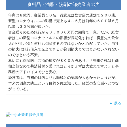
食料品・油脂・洗剤の卸売業者の声
年商は８億円、従業員１０名、得意先は飲食店の店舗で２００店。
新型コロナウィルスの影響で売上も４～５月は前年の５０％減６月
以降も３０％減が続いた。
資金繰りのため銀行から３，０００万円の融資で一息。だが、経営
者はこの新型コロナウィルスの影響が長期化すれば、得意先の飲食
店がバタバタと何社も倒産するのではないかと心配していた。自社
の損失は銀行借入で充当できるが貸倒損失まではまかないきれない
のではという不安。
幸いにも倒産防止共済の積立が８００万円あり、「売掛金残は月商
相当額なので共済貸付を受ければとりあえずは大丈夫ですよ」と事
務所のアドバイスでひと安心。
経営者は、当初の目的よりも節税との認識が大きかったようだが、
本来の倒産の防止という目的を再認識した。経営の安心感へとつな
がっている。
▲ 戻る