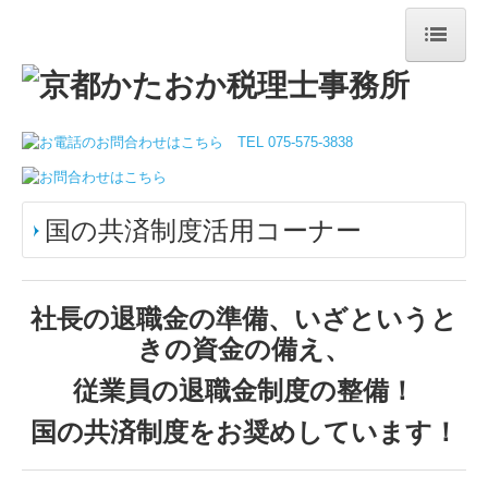
トップページ
当事務所について
事務所紹介
国の共済制度活用コーナー
ご挨拶
経営ビジョン・経営理念
社長の退職金の準備、いざというと
事務所概要
きの資金の備え、
アクセスマップ
従業員の退職金制度の整備！
国の共済制度をお奨めしています！
業務案内
観光業界の皆さまへ